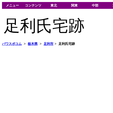
メニュー
コンテンツ
東北
関東
中部
足利氏宅跡
パワスポコム
>
栃木県
>
足利市
>
足利氏宅跡