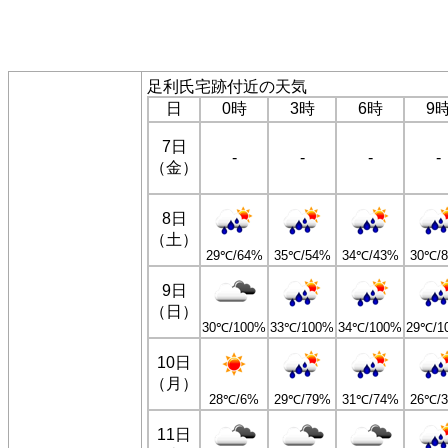
足利氏宅跡付近の天気
日
0時
3時
6時
9
7日
-
-
-
-
（金）
8日
（土）
29℃/64%
35℃/54%
34℃/43%
30℃/
9日
（日）
30℃/100%
33℃/100%
34℃/100%
29℃/1
10日
（月）
28℃/6%
29℃/79%
31℃/74%
26℃/
11日