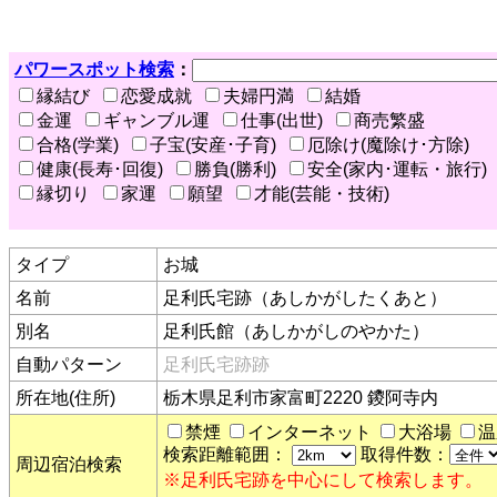
パワースポット検索
：
縁結び
恋愛成就
夫婦円満
結婚
金運
ギャンブル運
仕事(出世)
商売繁盛
合格(学業)
子宝(安産･子育)
厄除け(魔除け･方除)
健康(長寿･回復)
勝負(勝利)
安全(家内･運転・旅行)
縁切り
家運
願望
才能(芸能・技術)
タイプ
お城
名前
足利氏宅跡（あしかがしたくあと）
別名
足利氏館（あしかがしのやかた）
自動パターン
足利氏宅跡跡
所在地(住所)
栃木県足利市家富町2220 鑁阿寺内
禁煙
インターネット
大浴場
温
検索距離範囲：
取得件数：
周辺宿泊検索
※足利氏宅跡を中心にして検索します。