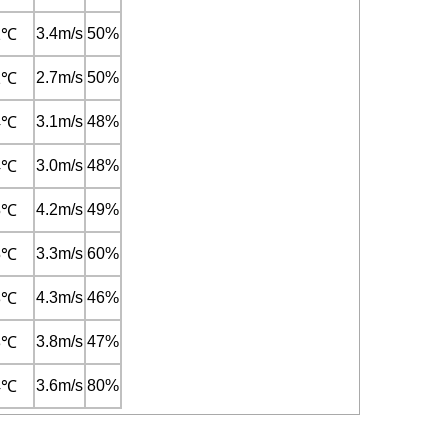
3.4m/s
50%
1℃
2.7m/s
50%
1℃
3.1m/s
48%
4℃
3.0m/s
48%
4℃
4.2m/s
49%
5℃
3.3m/s
60%
5℃
4.3m/s
46%
3℃
3.8m/s
47%
3℃
3.6m/s
80%
4℃