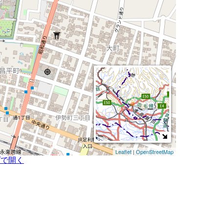
Leaflet
|
OpenStreetMap
プで開く