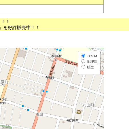
う！！
」を好評販売中！！
ＯＳＭ
地理院
航空