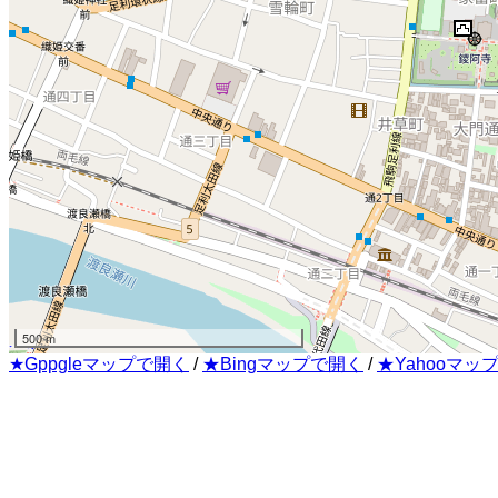
500 m
★Gppgleマップで開く
/
★Bingマップで開く
/
★Yahooマッ