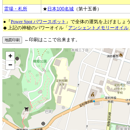
霊場・札所
★
日本100名城
（第十五番）
●『
Power Spot パワースポット
』で全体の運気を上げましょ
◆ 上記の神秘のパワーオイル「
アンシェントメモリーオイル
←印刷はここで出来ます。
+
−