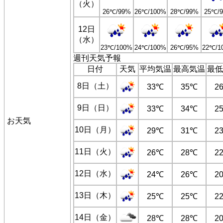
（火）
26℃/99%
26℃/100%
28℃/99%
25℃/
12日
（水）
23℃/100%
24℃/100%
26℃/95%
22℃/1
週刊天気予報
日付
天気
平均気温
最高気温
最低
8日（土）
33℃
35℃
2
9日（日）
33℃
34℃
2
お天気
10日（月）
29℃
31℃
2
11日（火）
26℃
28℃
2
12日（水）
24℃
26℃
2
13日（木）
25℃
25℃
2
14日（金）
28℃
28℃
2