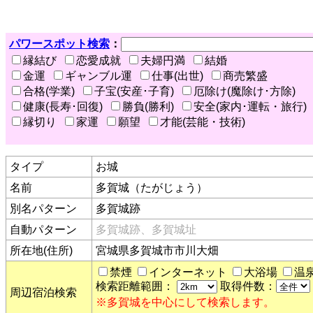
パワースポット検索
：
縁結び
恋愛成就
夫婦円満
結婚
金運
ギャンブル運
仕事(出世)
商売繁盛
合格(学業)
子宝(安産･子育)
厄除け(魔除け･方除)
健康(長寿･回復)
勝負(勝利)
安全(家内･運転・旅行)
縁切り
家運
願望
才能(芸能・技術)
タイプ
お城
名前
多賀城（たがじょう）
別名パターン
多賀城跡
自動パターン
多賀城跡、多賀城址
所在地(住所)
宮城県多賀城市市川大畑
禁煙
インターネット
大浴場
温
検索距離範囲：
取得件数：
周辺宿泊検索
※多賀城を中心にして検索します。