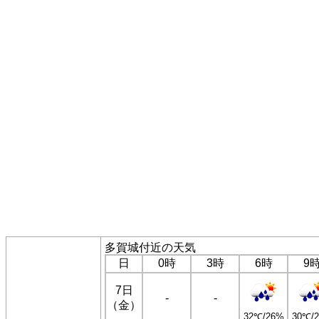
多賀城付近の天気
日
0時
3時
6時
9
7日
-
-
（金）
32℃/26%
30℃/