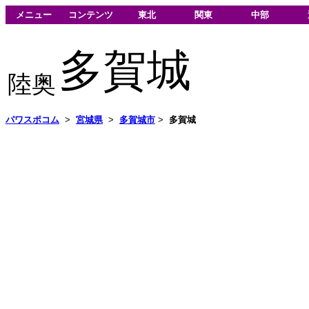
メニュー
コンテンツ
東北
関東
中部
多賀城
陸奥
パワスポコム
>
宮城県
>
多賀城市
>
多賀城