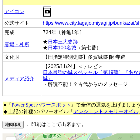
アイコン
公式サイト
https://www.city.tagajo.miyagi.jp/bunkazai/s
完成
724年〔神亀1年〕
★
日本三大史跡
霊場・札所
★
日本100名城
（第七番）
文化財
【国指定特別史跡】多賀城跡 附 寺跡
【2025/11/24】＜テレビ＞
日本最強の城スペシャル〔第19弾〕『あ
城』
メディア紹介
・解読不能！？古代からのメッセージ
●『
Power Spot パワースポット
』で全体の運気を上げましょ
◆ 上記の神秘のパワーオイル「
アンシェントメモリーオイル
←印刷はここで出来ます。