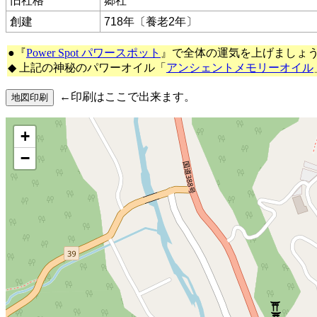
旧社格
郷社
創建
718年〔養老2年〕
●『
Power Spot パワースポット
』で全体の運気を上げましょ
◆ 上記の神秘のパワーオイル「
アンシェントメモリーオイル
←印刷はここで出来ます。
+
−