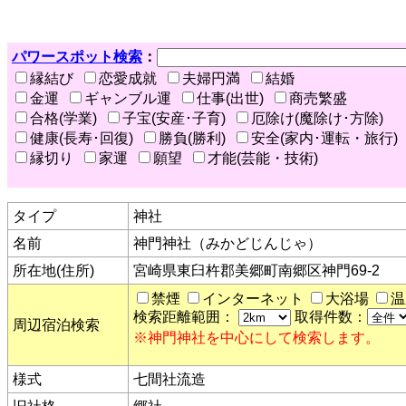
パワースポット検索
：
縁結び
恋愛成就
夫婦円満
結婚
金運
ギャンブル運
仕事(出世)
商売繁盛
合格(学業)
子宝(安産･子育)
厄除け(魔除け･方除)
健康(長寿･回復)
勝負(勝利)
安全(家内･運転・旅行)
縁切り
家運
願望
才能(芸能・技術)
タイプ
神社
名前
神門神社（みかどじんじゃ）
所在地(住所)
宮崎県東臼杵郡美郷町南郷区神門69-2
禁煙
インターネット
大浴場
温
検索距離範囲：
取得件数：
周辺宿泊検索
※神門神社を中心にして検索します。
様式
七間社流造