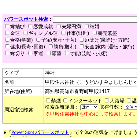
パワースポット検索
：
縁結び
恋愛成就
夫婦円満
結婚
金運
ギャンブル運
仕事(出世)
商売繁盛
合格(学業)
子宝(安産･子育)
厄除け(魔除け･方除)
健康(長寿･回復)
勝負(勝利)
安全(家内･運転・旅行)
縁切り
家運
願望
才能(芸能・技術)
タイプ
神社
名前
甲殿住吉神社（こうどのすみよしじんじ
所在地(住所)
高知県高知市春野町甲殿1417
禁煙
インターネット
大浴場
温
検索距離範囲：
取得件数：
周辺宿泊検索
※甲殿住吉神社を中心にして検索します
●『
Power Spot パワースポット
』で全体の運気を上げましょ