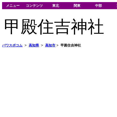
メニュー
コンテンツ
東北
関東
中部
甲殿住吉神社
パワスポコム
>
高知県
>
高知市
>
甲殿住吉神社