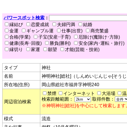
パワースポット検索
：
縁結び
恋愛成就
夫婦円満
結婚
金運
ギャンブル運
仕事(出世)
商売繁盛
合格(学業)
子宝(安産･子育)
厄除け(魔除け･方除)
健康(長寿･回復)
勝負(勝利)
安全(家内･運転・旅行)
縁切り
家運
願望
才能(芸能・技術)
タイプ
神社
名前
神明神社[総社]（しんめいじんじゃ[そうじ
所在地(住所)
岡山県総社市福井字神明240
禁煙
インターネット
大浴場
温
検索距離範囲：
取得件数：
周辺宿泊検索
※神明神社[総社]を中心にして検索します
様式
流造