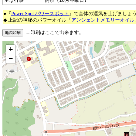
主な行事
例祭（10月各曜日）
●『
Power Spot パワースポット
』で全体の運気を上げましょ
◆ 上記の神秘のパワーオイル「
アンシェントメモリーオイル
←印刷はここで出来ます。
+
−