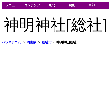
メニュー
コンテンツ
東北
関東
中部
神明神社[総社]
パワスポコム
>
岡山県
>
総社市
>
神明神社[総社]