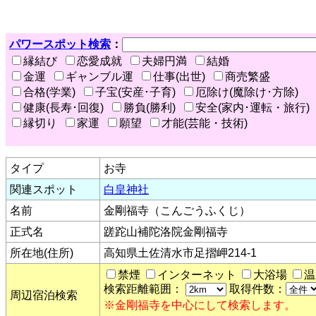
パワースポット検索
：
縁結び
恋愛成就
夫婦円満
結婚
金運
ギャンブル運
仕事(出世)
商売繁盛
合格(学業)
子宝(安産･子育)
厄除け(魔除け･方除)
健康(長寿･回復)
勝負(勝利)
安全(家内･運転・旅行)
縁切り
家運
願望
才能(芸能・技術)
タイプ
お寺
関連スポット
白皇神社
名前
金剛福寺（こんごうふくじ）
正式名
蹉跎山補陀洛院金剛福寺
所在地(住所)
高知県土佐清水市足摺岬214-1
禁煙
インターネット
大浴場
温
検索距離範囲：
取得件数：
周辺宿泊検索
※金剛福寺を中心にして検索します。