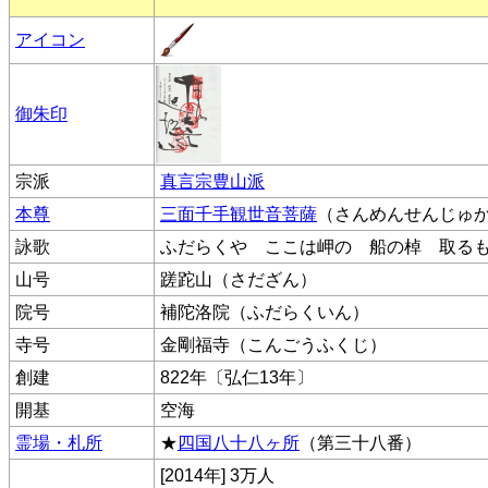
アイコン
御朱印
宗派
真言宗豊山派
本尊
三面千手観世音菩薩
（さんめんせんじゅ
詠歌
ふだらくや ここは岬の 船の棹 取る
山号
蹉跎山（さだざん）
院号
補陀洛院（ふだらくいん）
寺号
金剛福寺（こんごうふくじ）
創建
822年〔弘仁13年〕
開基
空海
霊場・札所
★
四国八十八ヶ所
（第三十八番）
[2014年] 3万人