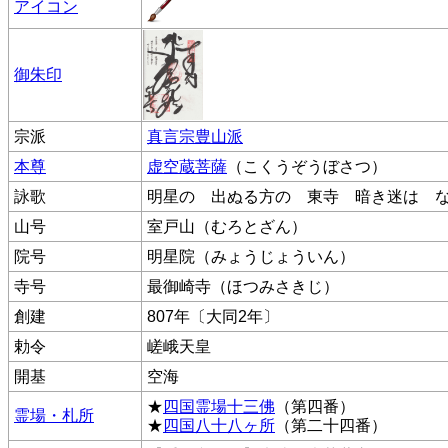
アイコン
御朱印
宗派
真言宗豊山派
本尊
虚空蔵菩薩
（こくうぞうぼさつ）
詠歌
明星の 出ぬる方の 東寺 暗き迷は 
山号
室戸山（むろとざん）
院号
明星院（みょうじょういん）
寺号
最御崎寺（ほつみさきじ）
創建
807年〔大同2年〕
勅令
嵯峨天皇
開基
空海
★
四国霊場十三佛
（第四番）
霊場・札所
★
四国八十八ヶ所
（第二十四番）