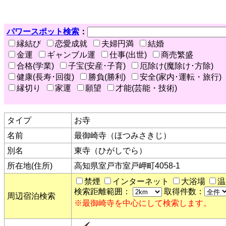
パワースポット検索
：
縁結び
恋愛成就
夫婦円満
結婚
金運
ギャンブル運
仕事(出世)
商売繁盛
合格(学業)
子宝(安産･子育)
厄除け(魔除け･方除)
健康(長寿･回復)
勝負(勝利)
安全(家内･運転・旅行)
縁切り
家運
願望
才能(芸能・技術)
タイプ
お寺
名前
最御崎寺（ほつみさきじ）
別名
東寺（ひがしでら）
所在地(住所)
高知県室戸市室戸岬町4058-1
禁煙
インターネット
大浴場
温
検索距離範囲：
取得件数：
周辺宿泊検索
※最御崎寺を中心にして検索します。