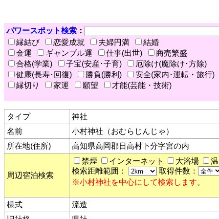
パワースポット検索
：
縁結び
恋愛成就
夫婦円満
結婚
金運
ギャンブル運
仕事(出世)
商売繁盛
合格(学業)
子宝(安産･子育)
厄除け(魔除け･方除)
健康(長寿･回復)
勝負(勝利)
安全(家内･運転・旅行)
縁切り
家運
願望
才能(芸能・技術)
タイプ
神社
名前
小村神社（おむらじんじゃ）
所在地(住所)
高知県高岡郡日高村下分字宮の内
禁煙
インターネット
大浴場
温
検索距離範囲：
取得件数：
周辺宿泊検索
※小村神社を中心にして検索します。
様式
流造