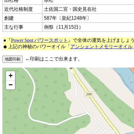
旧社格
県社
近代社格制度
土佐国二宮・国史見在社
創建
587年〔皇紀1248年〕
主な行事
例祭（11月15日）
●『
Power Spot パワースポット
』で全体の運気を上げましょ
◆ 上記の神秘のパワーオイル「
アンシェントメモリーオイル
←印刷はここで出来ます。
+
−